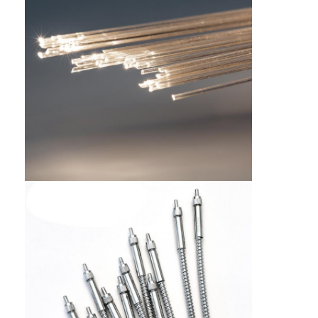
Industriële glasvezelkabels
Optische vezelsensor
Plastic Optische Vezelkabel
optische audiokabel
optische audioadapter
Optische Vezeltoebehoren