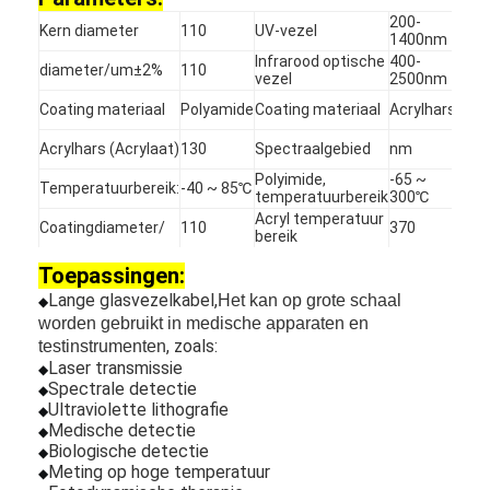
200-
Kern diameter
110
UV-vezel
1400nm
Infrarood optische
400-
diameter/um±2%
110
vezel
2500nm
Coating materiaal
Polyamide
Coating materiaal
Acrylhars
Acrylhars (Acrylaat)
130
Spectraalgebied
nm
Polyimide,
-65 ~
Temperatuurbereik:
-40 ~ 85
℃
temperatuurbereik
300
℃
Acryl temperatuur
Coatingdiameter/
110
370
bereik
Toepassingen:
Lange glasvezelkabel,
Het kan op grote schaal
◆
worden gebruikt in medische apparaten en
, zoals:
testinstrumenten
Thuis
Laser transmissie
◆
Spectrale detectie
◆
Ultraviolette lithografie
◆
Producten
Medische detectie
◆
Biologische detectie
◆
Over ons
Meting op hoge temperatuur
◆