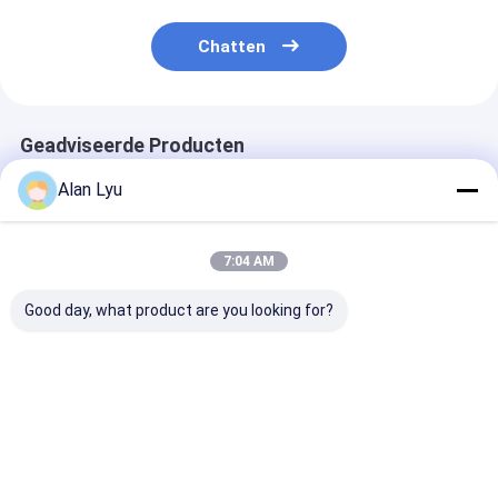
Chatten
Geadviseerde Producten
Alan Lyu
7:04 AM
Good day, what product are you looking for?
OD1.3 13A Core
Het Type van de
Oranje MEEST 
PMMA Plastic
Vezel de Optische
Optic Loop By
optische vezel licht
Kabel van POF OD1.3
Vrouwelijke A
Om1 Om2 PMMA
Voor Mercede
Coaxiale Grote Prijs
Beste prijs
Beste prijs
Beste pri
van de
Openingsfabriek
voor Signaal
trans/Docrating