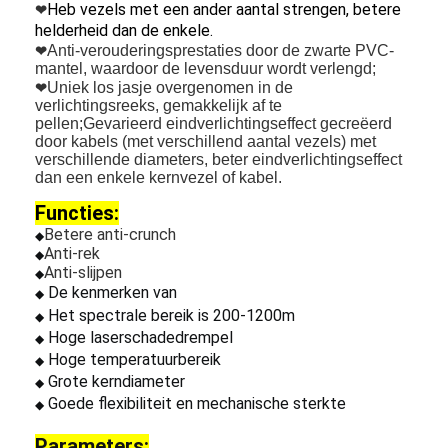
Heb vezels met een ander aantal strengen, betere
❤
helderheid dan de enkele.
Anti-verouderingsprestaties door de zwarte PVC-
❤
mantel, waardoor de levensduur wordt verlengd;
Uniek los jasje overgenomen in de
❤
verlichtingsreeks, gemakkelijk af te
pellen;Gevarieerd eindverlichtingseffect gecreëerd
door kabels (met verschillend aantal vezels) met
verschillende diameters, beter eindverlichtingseffect
dan een enkele kernvezel of kabel.
Functies:
Betere anti-crunch
◆
Anti-rek
◆
Anti-slijpen
◆
De kenmerken van
◆
Het spectrale bereik is 200-1200m
◆
Hoge laserschadedrempel
◆
Hoge temperatuurbereik
◆
Grote kerndiameter
◆
Goede flexibiliteit en mechanische sterkte
◆
Parameters: