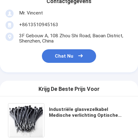
Contactgegevens
Mr. Vincent
+8613510945163
3F Gebouw A, 108 Zhou Shi Road, Baoan District,
Shenzhen, China
Chat Nu
Krijg De Beste Prijs Voor
Industriële glasvezelkabel
Medische verlichting Optische
vezel Optische sensor voor
medische apparaten en
instrumenten