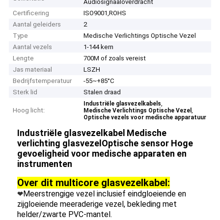
Audiosignaaloverdracht
Certificering
ISO9001,ROHS
Aantal geleiders
2
Type
Medische Verlichtings Optische Vezel
Aantal vezels
1-144 kern
Lengte
700M of zoals vereist
Jas materiaal
LSZH
Bedrijfstemperatuur
-55~+85°C
Sterk lid
Stalen draad
,
Industriële glasvezelkabels
Hoog licht:
,
Medische Verlichtings Optische Vezel
Optische vezels voor medische apparatuur
Industriële glasvezelkabel
Medische
verlichting glasvezel
Optische sensor Hoge
gevoeligheid voor medische apparaten en
instrumenten
Over dit
multicore glasvezelkabel:
Meerstrengige vezel inclusief eindgloeiende en
❤
zijgloeiende meeraderige vezel, bekleding met
helder/zwarte PVC-mantel.