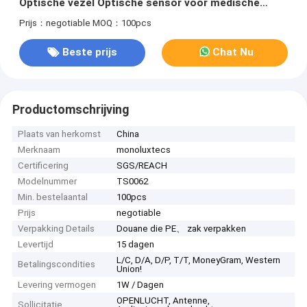
Optische vezel Optische sensor voor medische
apparaten en instrumenten
Prijs：negotiable
MOQ：100pcs
Beste prijs
Chat Nu
Productomschrijving
Plaats van herkomst
China
Merknaam
monoluxtecs
Certificering
SGS/REACH
Modelnummer
TS0062
Min. bestelaantal
100pcs
Prijs
negotiable
Verpakking Details
Douane die PE、 zak verpakken
Levertijd
15 dagen
L/C, D/A, D/P, T/T, MoneyGram, Western
Betalingscondities
Union!
Levering vermogen
1W / Dagen
OPENLUCHT, Antenne,
Sollicitatie