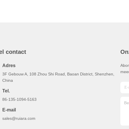
el contact
On
Adres
Abon
meer
3F Gebouw A, 108 Zhou Shi Road, Baoan District, Shenzhen,
China
Tel.
86-135-1094-5163
E-mail
sales@ruiara.com