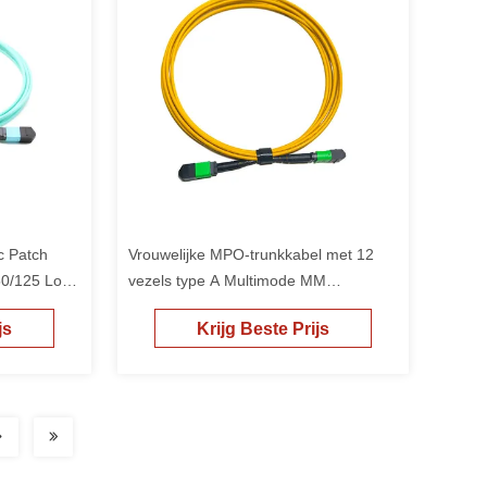
 Patch
Vrouwelijke MPO-trunkkabel met 12
50/125 Low
vezels type A Multimode MM
OM3/OM4 MPO patch cord LSZH
js
Krijg Beste Prijs
50/125