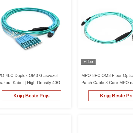
video
O-4LC Duplex OM3 Glasvezel
MPO-8FC OM3 Fiber Optic
eakout Kabel | High-Density 40G
Patch Cable 8 Core MPO n
ar 10G Datacenter Jumper
Breakout
Krijg Beste Prijs
Krijg Beste Pri