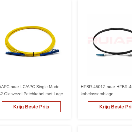
/APC naar LC/APC Single Mode
HFBR-4501Z naar HFBR-4
2 Glasvezel Patchkabel met Lage
kabelassemblage
voegverlies voor FTTH
Krijg Beste Prijs
Krijg Beste Pri
nnenbekabeling