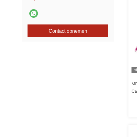
Contact opnemen
v
MP
Ca
MT