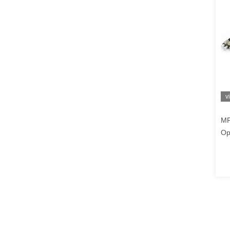
v
MP
Op
MP