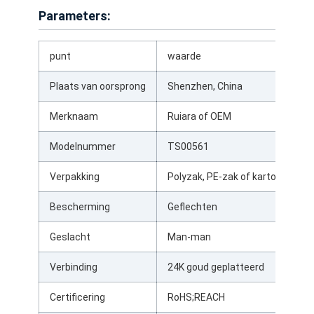
Parameters:
punt
waarde
Plaats van oorsprong
Shenzhen, China
Merknaam
Ruiara of OEM
Modelnummer
TS00561
Verpakking
Polyzak, PE-zak of karton
Bescherming
Geflechten
Thuis
Geslacht
Man-man
Producten
Verbinding
24K goud geplatteerd
Over ons
Certificering
RoHS;REACH