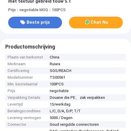
met textuur gebreid touw 5.1
Prijs：negotiable
MOQ：100PCS
Beste prijs
Chat Nu
Productomschrijving
Plaats van herkomst
China
Merknaam
Ruiara
Certificering
SGS/REACH
Modelnummer
TS00561
Min. bestelaantal
100PCS
Prijs
negotiable
Verpakking Details
Douane die PE、 zak verpakken
Levertijd
15/werkdag
Betalingscondities
L/C, D/A, D/P, T/T
Levering vermogen
5000 / Dagen
Connector
Goud vergulde connectoren