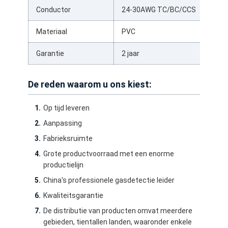
Fabrieksreis
Conductor
24-30AWG TC/BC/CCS
Materiaal
PVC
Kwaliteitscontrole
Garantie
2 jaar
Contacteer ons
nieuws
De reden waarom u ons kiest:
Alle Gevallen
Op tijd leveren
Blog
Aanpassing
Fabrieksruimte
Chat Nu
Grote productvoorraad met een enorme
productielijn
China's professionele gasdetectie leider
De Kabel van het de Vezelflard van MTP MPO
Kwaliteitsgarantie
De distributie van producten omvat meerdere
Optische glasvezelpatchkabel
gebieden, tientallen landen, waaronder enkele