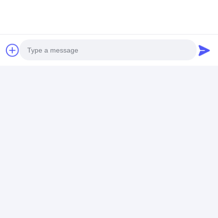
Mr. Vincent
+8613510945163
3F Gebouw A, 108 Zhou Shi Road, Baoan District,
Shenzhen, China
Chat Nu
Photo
Video Call
Krijg De Beste Prijs Voor
Audio Call
ROHS RCA digitale audiokabel
SPDIF 3,5 mm verguld met
textuur gebreid touw 5.1