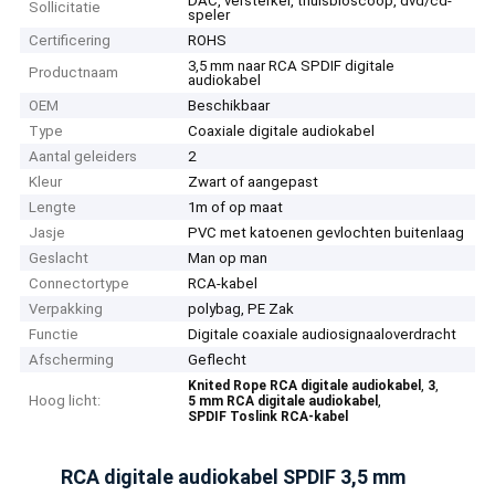
DAC, versterker, thuisbioscoop, dvd/cd-
Sollicitatie
speler
Certificering
ROHS
3,5 mm naar RCA SPDIF digitale
Productnaam
audiokabel
OEM
Beschikbaar
Type
Coaxiale digitale audiokabel
Aantal geleiders
2
Kleur
Zwart of aangepast
Lengte
1m of op maat
Jasje
PVC met katoenen gevlochten buitenlaag
Geslacht
Man op man
Connectortype
RCA-kabel
Verpakking
polybag, PE Zak
Functie
Digitale coaxiale audiosignaaloverdracht
Afscherming
Geflecht
,
,
Knited Rope RCA digitale audiokabel
3
Hoog licht:
,
5 mm RCA digitale audiokabel
SPDIF Toslink RCA-kabel
RCA digitale audiokabel SPDIF 3,5 mm