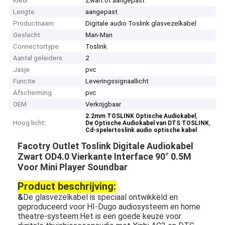
Kleur
Zwart of aangepast
Lengte
aangepast
Productnaam
Digitale audio Toslink glasvezelkabel
Geslacht
Man-Man
Connectortype
Toslink
Aantal geleiders
2
Jasje
pvc
Functie
Leveringssignaallicht
Afscherming
pvc
OEM
Verkrijgbaar
,
2.2mm TOSLINK Optische Audiokabel
Hoog licht:
,
De Optische Audiokabel van DTS TOSLINK
Cd-spelertoslink audio optische kabel
Facotry Outlet Toslink Digitale Audiokabel
Zwart OD4.0 Vierkante Interface 90° 0.5M
Voor Mini Player Soundbar
Product beschrijving:
&
De glasvezelkabel is speciaal ontwikkeld en
geproduceerd voor HI-Dugo audiosysteem en home
theatre-systeem.Het is een goede keuze voor