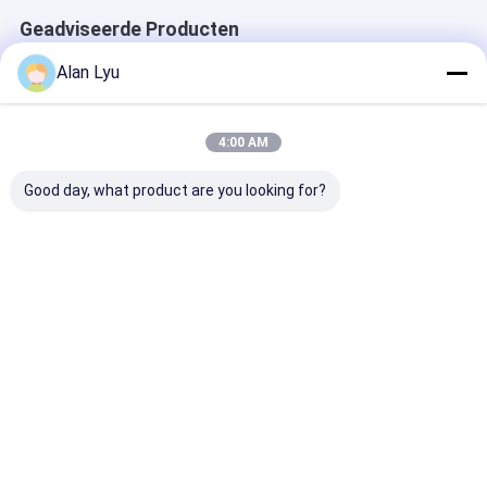
Geadviseerde Producten
Alan Lyu
4:00 AM
Good day, what product are you looking for?
Toslink-audiocabel
TOSLINK Optische
Rode Toslink D
met 24K-
naar 3,5 mm AUX-
Kabel OD4.0
goudgeplatte
audiocabel
Glasvezelkabe
gebreide connector
Eenrichtingsdigitale
Patchcord Pla
en ROHS-
naar analoge
PVC Ronde
Beste prijs
Beste prijs
Beste pri
certificering
converter
Connector Voo
Ondersteuning van
Thuis plaer CD
24-bit/192KHz voor
Soundbar
muziek, gaming, tv
Thuis
Ongeveer
Contacteer
Desktop
ons
ons
Site
Sitemap
Privacybeleid
Kwaliteit
De Kabel van het de Vezelflard van MTP MPO
China
Fabriek.Copyright © 2026 ShenZhen Ruiara Co., Ltd. All Rights