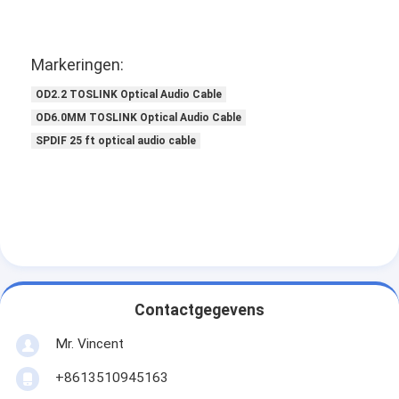
Industriële glasvezelkabels
Optische vezelsensor
Markeringen:
Plastic Optische Vezelkabel
OD2.2 TOSLINK Optical Audio Cable
OD6.0MM TOSLINK Optical Audio Cable
optische audiokabel
SPDIF 25 ft optical audio cable
optische audioadapter
Optische Vezeltoebehoren
Contactgegevens
Mr. Vincent
+8613510945163