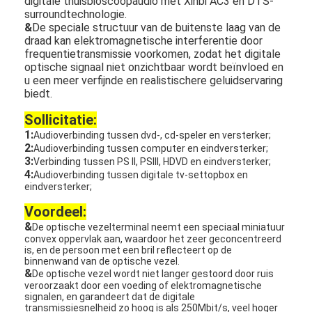
digitale thuisbioscoopaudio met Xinbi AC3 en DTS-
surroundtechnologie.
&
De speciale structuur van de buitenste laag van de
draad kan elektromagnetische interferentie door
frequentietransmissie voorkomen, zodat het digitale
optische signaal niet onzichtbaar wordt beïnvloed en
u een meer verfijnde en realistischere geluidservaring
biedt.
Sollicitatie:
1:
Audioverbinding tussen dvd-, cd-speler en versterker;
2:
Audioverbinding tussen computer en eindversterker;
3:
Verbinding tussen PS II, PSIII, HDVD en eindversterker;
4:
Audioverbinding tussen digitale tv-settopbox en
eindversterker;
Voordeel:
&
De optische vezelterminal neemt een speciaal miniatuur
convex oppervlak aan, waardoor het zeer geconcentreerd
is, en de persoon met een bril reflecteert op de
binnenwand van de optische vezel.
&
De optische vezel wordt niet langer gestoord door ruis
veroorzaakt door een voeding of elektromagnetische
signalen, en garandeert dat de digitale
transmissiesnelheid zo hoog is als 250Mbit/s, veel hoger