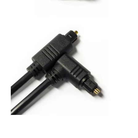
Fabrieksreis
Kwaliteitscontrole
Contacteer ons
nieuws
Alle Gevallen
Blog
Chat Nu
De Kabel van het de Vezelflard van MTP MPO
Optische glasvezelpatchkabel